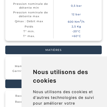
Pression nominale de
0,5 bar
détente min
Pression nominale de
12 bar
détente max
3
Qmax : Débit max
600 Nm
/h
Poids
2,5 Kg
T° min.
-20°C
T° max.
+60°C
MATIÈRES
Matière
Laiton chromé
Membrane/Piston
Membrane EPDM
Nous utilisons des
Garniture de clapet et
EPDM
joints
cookies
CONFIGURATION
Nous utilisons des cookies et
3
Raccord d'entrée
G
⁄
" F
d'autres technologies de suivi
4
3
Raccord de sortie
G
⁄
" F
pour améliorer votre
4