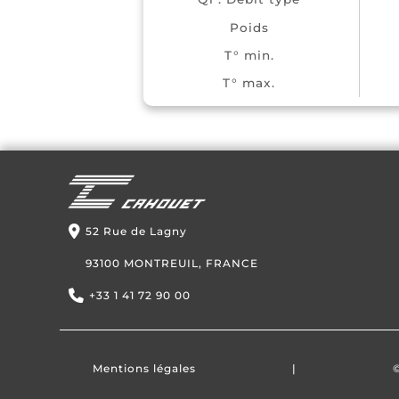
Poids
T° min.
T° max.
52 Rue de Lagny
93100 MONTREUIL, FRANCE
+33 1 41 72 90 00
Mentions légales
|