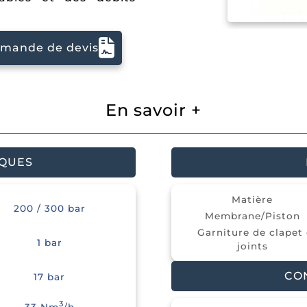
mande de devis
En savoir +
IQUES
Recherche
Matière
200 / 300 bar
Membrane/Pisto
Garniture de clapet 
1 bar
joints
CO
17 bar
3
33 Nm
/h