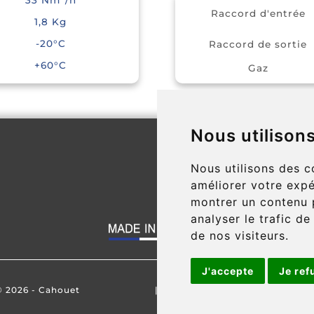
Raccord d'entré
1,8 Kg
-20°C
Raccord de sorti
+60°C
Gaz
Nous utilison
Nous utilisons des c
améliorer votre expé
montrer un contenu p
analyser le trafic d
de nos visiteurs.
J'accepte
Je ref
© 2026 - Cahouet
|
Cookies