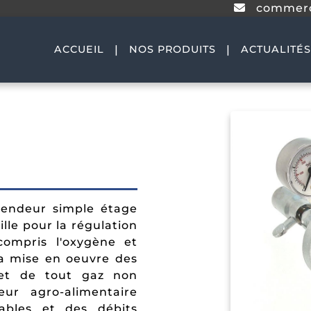
commerc
|
|
ACCUEIL
NOS PRODUITS
ACTUALITÉ
Distribution centralisée
Distribution centralisée
Détendeurs
Débimétrie
Dispositifs de sécurité
Solutions pour stations
hydrogène
Réchauffeurs
Transfert et remplissage
Flexible et lyres haute
hydrogène
endeur simple étage
pression
lle pour la régulation
Vannes réseau haute
pression
compris l'oxygène et
 la mise en oeuvre des
 et de tout gaz non
teur agro-alimentaire
tables et des débits