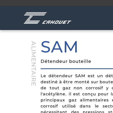
SAM
ALIMENTAIRE
Distribution centralisée
Distribution centralisée
Détendeurs
Solutions homecare
Débimétrie
Matériel pour traitement
Détendeur bouteille
hospitalier
Flexibles et lyres
Urgences
Dispositifs de sécurité
Le détendeur SAM est un dét
Détendeurs haute pression
Réchauffeurs
destiné à être monté sur boutei
Vannes réseau HP et BP
de tout gaz non corrosif y 
VIPR et vannes cadre
l'acétylène. Il est conçu pour
principaux gaz alimentaires
corrosif utilisé dans le sec
nécessitant des pressions s