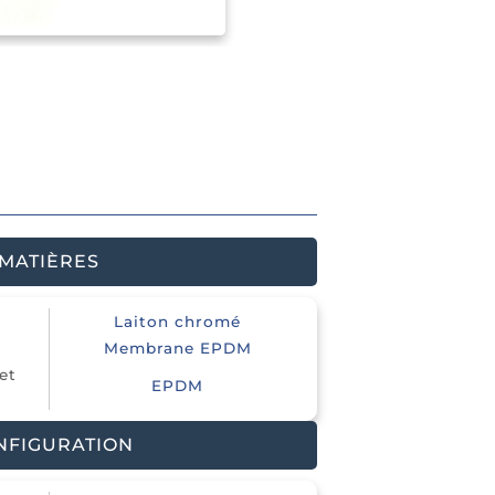
MATIÈRES
Laiton chromé
n
Membrane EPDM
et
EPDM
NFIGURATION