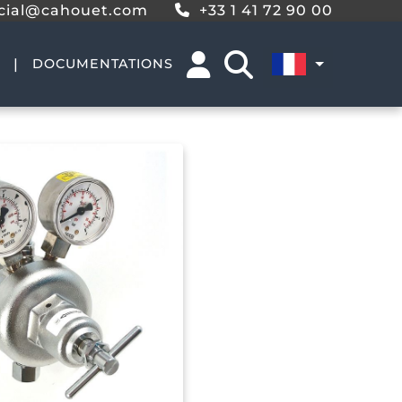
ial@cahouet.com
+33 1 41 72 90 00
|
S
DOCUMENTATIONS
Distribution centralisée
Détendeur basse pression
BPO
Détendeurs
Détendeur basse pression
Débimétrie
BPR
Réchauffeurs
Vannes réseau haute
pression
Flexible haute pression