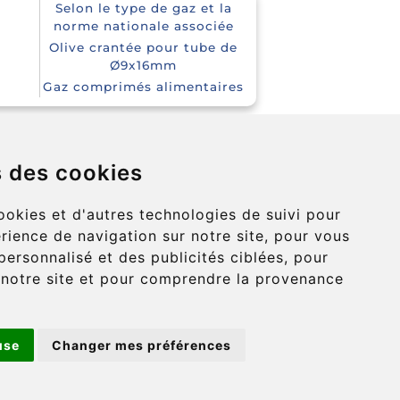
Selon le type de gaz et la
e
norme nationale associée
Olive crantée pour tube de
e
Ø9x16mm
Gaz comprimés alimentaires
s des cookies
ookies et d'autres technologies de suivi pour
rience de navigation sur notre site, pour vous
ersonnalisé et des publicités ciblées, pour
Où sommes-nous ?
e notre site et pour comprendre la provenance
Nous contacter
use
Changer mes préférences
Nous suivre
|
sur